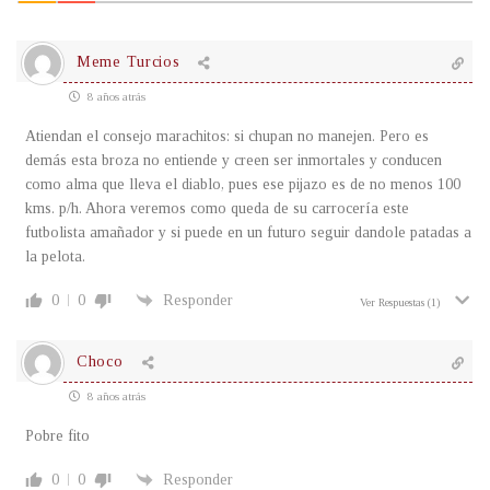
Meme Turcios
8 años atrás
Atiendan el consejo marachitos: si chupan no manejen. Pero es
demás esta broza no entiende y creen ser inmortales y conducen
como alma que lleva el diablo, pues ese pijazo es de no menos 100
kms. p/h. Ahora veremos como queda de su carrocería este
futbolista amañador y si puede en un futuro seguir dandole patadas a
la pelota.
0
0
Responder
Ver Respuestas
(1)
Choco
8 años atrás
Pobre fito
0
0
Responder