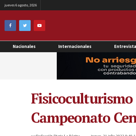
jueves 6 agosto, 2026
Nacionales
Internacionales
Entrevist
Fisicoculturismo 
Campeonato Cent
por
Redacción Diario La Página
jueves, 21 julio 2022 9:40 