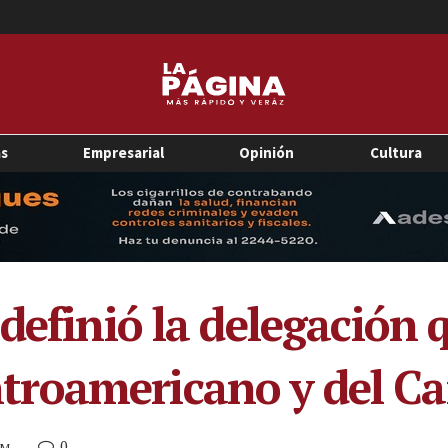
as
Empresarial
Opinión
Cultura
definió la delegación q
roamericano y del Ca
0
AM