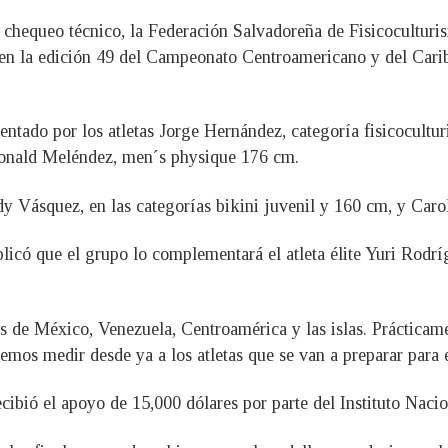
mo chequeo técnico, la Federación Salvadoreña de Fisicocultur
s en la edición 49 del Campeonato Centroamericano y del Carib
sentado por los atletas Jorge Hernández, categoría fisicocult
Ronald Meléndez, men´s physique 176 cm.
y Vásquez, en las categorías bikini juvenil y 160 cm, y Caro
licó que el grupo lo complementará el atleta élite Yuri Rodr
s de México, Venezuela, Centroamérica y las islas. Prácticame
demos medir desde ya a los atletas que se van a preparar para 
ecibió el apoyo de 15,000 dólares por parte del Instituto Nac