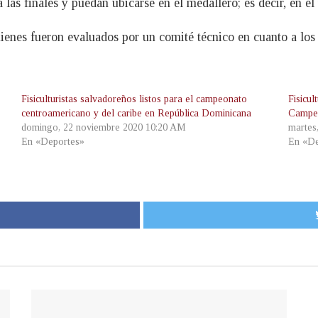
 las finales y puedan ubicarse en el medallero; es decir, en e
uienes fueron evaluados por un comité técnico en cuanto a los 
Fisiculturistas salvadoreños listos para el campeonato
Fisicul
centroamericano y del caribe en República Dominicana
Campeo
domingo, 22 noviembre 2020 10:20 AM
martes
En «Deportes»
En «De