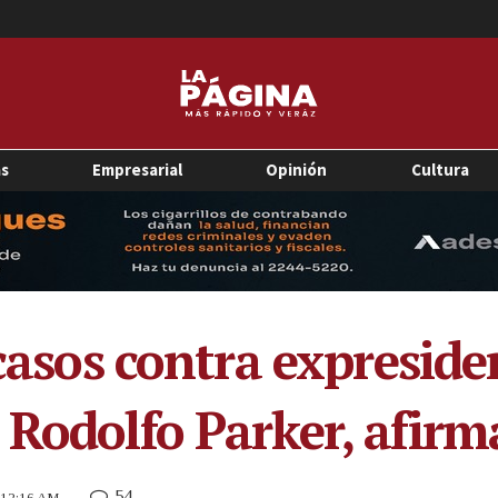
as
Empresarial
Opinión
Cultura
 casos contra expresid
 Rodolfo Parker, afirm
54
0 12:16 AM