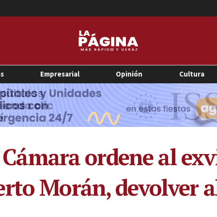
as
Empresarial
Opinión
Cultura
 a Cámara ordene al exv
rto Morán, devolver a