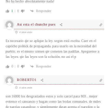
No ha hecho absolutamente nada!
1
0
Responder
Asi esta el chunche pues
4 años atrás
Es necesario qie se aplique la ley, segun está escrita. Caer en el
capricho politick de propaganda, para usarlo en la necesidad del
pueblo, es el mismo crimen qie cometen las padillas. Apeguense a
las leyes, qie las leyes son la solución, no asi el p
0
0
Responder
ROBERTO1
4 años atrás
son 16000 los desgraciados estos y solo carcel para 803. . mejor
evitence el cansancio y hagan como las bodas comunales, de miles
de parejas casandose. y simplemente digan acepta el paredon o la