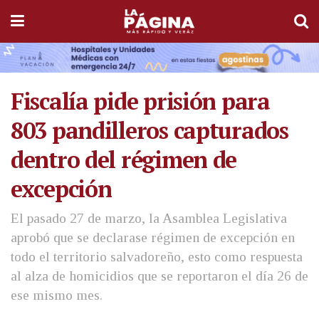
Fiscalía pide prisión para
803 pandilleros capturados
dentro del régimen de
excepción
El pasado 27 de marzo, la Asamblea Legislativa
aprobó que se declarase régimen de excepción en
todo el territorio salvadoreño, esto como respuesta
al alza de homicidios que se reportaron el día 26 de
ese mismo mes.