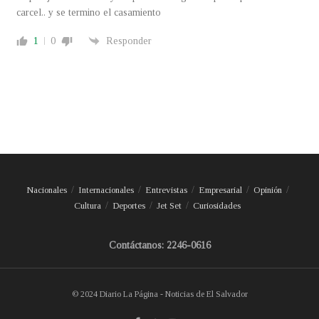
carcel.. y se termino el casamiento
1
0
Responder
Nacionales
Internacionales
Entrevistas
Empresarial
Opinión
Cultura
Deportes
Jet Set
Curiosidades
Contáctanos: 2246-0616
© 2024 Diario La Página - Noticias de El Salvador