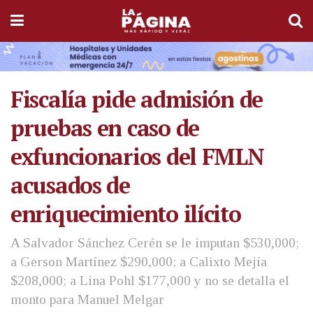
Fiscalía pide admisión de
pruebas en caso de
exfuncionarios del FMLN
acusados de
enriquecimiento ilícito
A Salvador Sánchez Cerén se le imputan $530,000;
a Gerson Martínez $290,000; a Calixto Mejía
$208,000; a Lina Pohl $177,000 y no se detalla el
monto para Manuel Melgar