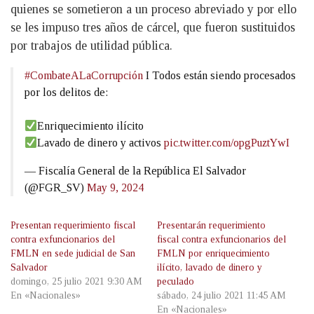
quienes se sometieron a un proceso abreviado y por ello
se les impuso tres años de cárcel, que fueron sustituidos
por trabajos de utilidad pública.
#CombateALaCorrupción
I Todos están siendo procesados
por los delitos de:
Enriquecimiento ilícito
Lavado de dinero y activos
pic.twitter.com/opgPuztYwI
— Fiscalía General de la República El Salvador
(@FGR_SV)
May 9, 2024
Presentan requerimiento fiscal
Presentarán requerimiento
contra exfuncionarios del
fiscal contra exfuncionarios del
FMLN en sede judicial de San
FMLN por enriquecimiento
Salvador
ilícito, lavado de dinero y
domingo, 25 julio 2021 9:30 AM
peculado
En «Nacionales»
sábado, 24 julio 2021 11:45 AM
En «Nacionales»