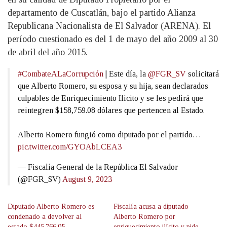
departamento de Cuscatlán, bajo el partido Alianza
Republicana Nacionalista de El Salvador (ARENA). El
período cuestionado es del 1 de mayo del año 2009 al 30
de abril del año 2015.
#CombateALaCorrupción
| Este día, la
@FGR_SV
solicitará
que Alberto Romero, su esposa y su hija, sean declarados
culpables de Enriquecimiento Ilícito y se les pedirá que
reintegren $158,759.08 dólares que pertencen al Estado.
Alberto Romero fungió como diputado por el partido…
pic.twitter.com/GYOAbLCEA3
— Fiscalía General de la República El Salvador
(@FGR_SV)
August 9, 2023
Diputado Alberto Romero es
Fiscalía acusa a diputado
condenado a devolver al
Alberto Romero por
estado $445,766.05
enriquecimiento ilícito y pide