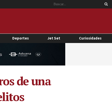
Deportes
Jet Set
Curiosidades
ros de una
litos