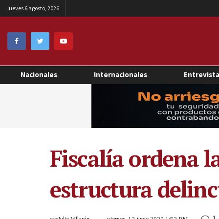
jueves 6 agosto, 2026
Nacionales
Internacionales
Entrevist
Fiscalía ordena 
estructura delinc
1
por
Julio Villarán
viernes, 12 junio 2020 1:52 PM