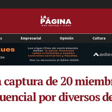
as
Empresarial
Opinión
Cultura
la captura de 20 miemb
uencial por diversos de