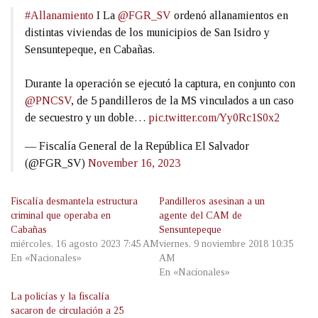
#Allanamiento
I La
@FGR_SV
ordenó allanamientos en
distintas viviendas de los municipios de San Isidro y
Sensuntepeque, en Cabañas.
Durante la operación se ejecutó la captura, en conjunto con
@PNCSV
, de 5 pandilleros de la MS vinculados a un caso
de secuestro y un doble…
pic.twitter.com/Yy0Rc1S0x2
— Fiscalía General de la República El Salvador
(@FGR_SV)
November 16, 2023
Fiscalía desmantela estructura
Pandilleros asesinan a un
criminal que operaba en
agente del CAM de
Cabañas
Sensuntepeque
miércoles, 16 agosto 2023 7:45 AM
viernes, 9 noviembre 2018 10:35
En «Nacionales»
AM
En «Nacionales»
La policías y la fiscalía
sacaron de circulación a 25