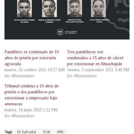
Pandillero es condenado de 10
Tres pandilleros son
años de prisión por extorsión
condenados a 15 años de cárcel
agravada
por extorsionar en Ahuachapán
martes, 26 octubre 2021 10:27 AM
viernes, 3 septiembre 2021 3:45 PM
En «Nacionales»
En «Nacionales»
Tribunal condena a 10 años de
prisión a dos pandilleros por
extorsionar a empresario bajo
amenazas
martes, 10 junio 2025 1:22 PM
En «Nacionales»
Tags:
El Salvador
FGR
PNC