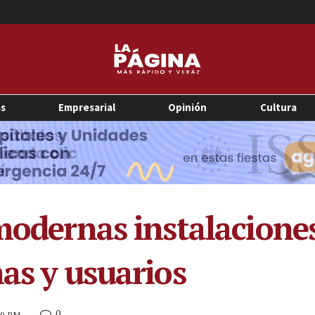
as
Empresarial
Opinión
Cultura
 modernas instalacione
as y usuarios
0
:19 PM