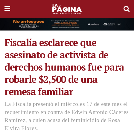
Fiscalía esclarece que
asesinato de activista de
derechos humanos fue para
robarle $2,500 de una
remesa familiar
La Fiscalía presentó el miércoles 17 de este mes el
requerimiento en contra de Edwin Antonio Cáceres
Ramírez, a quien acusa del feminicidio de Rosa
Elvira Flores.