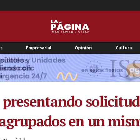
as
Empresarial
Opinión
Cultura
a presentando solicitu
n agrupados en un mis
2
5 PM