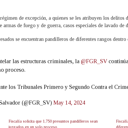
gimen de excepción, a quienes se les atribuyen los delitos de a
e armas de fuego y de guerra, casos especiales de lavado de d
cesados se encuentran pandilleros de diferentes rangos dentro 
lar las estructuras criminales, la
@FGR_SV
continúa
mo proceso.
s ante los Tribunales Primero y Segundo Contra el Cr
El Salvador (@FGR_SV)
May 14, 2024
Fiscalía solicita que 1,750 presuntos pandilleros sean
Fiscal
juzgados en un solo proceso
difere