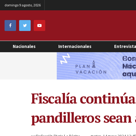
domingo 9 agosto, 2026
Nacionales
Internacionales
Entrevist
Fiscalía continú
pandilleros sea
por
Redacción Diario La Página
martes, 14 mayo 2024 12:4