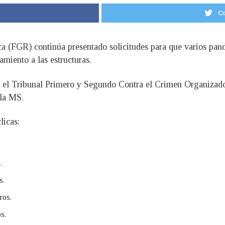
Co
ica (FGR) continúa presentado solicitudes para que varios pa
miento a las estructuras.
en el Tribunal Primero y Segundo Contra el Crimen Organizado
 la MS.
licas:
.
s.
ros.
s.