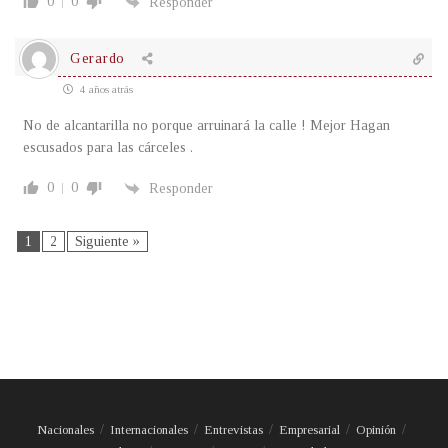
0
0
Responder
Gerardo
4 años atrás
No de alcantarilla no porque arruinará la calle ! Mejor Hagan
escusados para las cárceles .
0
0
Responder
1
2
Siguiente »
Nacionales
Internacionales
Entrevistas
Empresarial
Opinión