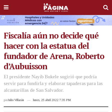
Fiscalía aún no decide qué
hacer con la estatua del
fundador de Arena, Roberto
d’Aubuisson
El presidente Nayib Bukele sugirió que podría
servir para fundirla y elaborar tapaderas para las
alcantarillas de San Salvador.
por
Julio Villarán
lunes, 25 abril 2022 7:35 PM