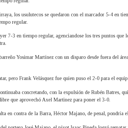
tiempo regular.
rraya, los usulutecos se quedaron con el marcador 5-4 en tiem
iempo regular.
yer 7-3 en tiempo regular, agenciandose los tres puntos que lo 
ra.
 barreño Yosimar Martínez con un disparo desde fuera del área,
tar, pero Frank Velásquez fue quien puso el 2-0 para el equip
ontinuaba concretando, con la expulsión de Rubén Batres, qui
 libre que aprovechó Axel Martinez para poner el 3-0.
alta en contra de la Barra, Héctor Majano, de penal, pondría el
del portero José Majano, el pívot Isaac Pineda logró rematar 