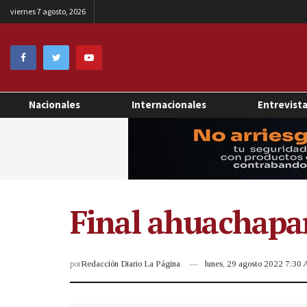
viernes 7 agosto, 2026
Nacionales
Internacionales
Entrevist
Final ahuachapan
por
Redacción Diario La Página
lunes, 29 agosto 2022 7:30