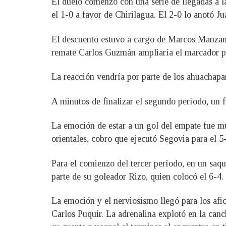
El duelo comenzó con una serie de llegadas a l
el 1-0 a favor de Chirilagua. El 2-0 lo anotó J
El descuento estuvo a cargo de Marcos Manzano
remate Carlos Guzmán ampliaría el marcador pa
La reacción vendría por parte de los ahuachapa
A minutos de finalizar el segundo período, un 
La emoción de estar a un gol del empate fue mu
orientales, cobro que ejecutó Segovia para el 5
Para el comienzo del tercer período, en un saque
parte de su goleador Rizo, quien colocó el 6-4.
La emoción y el nerviosismo llegó para los afic
Carlos Puquir. La adrenalina explotó en la canc