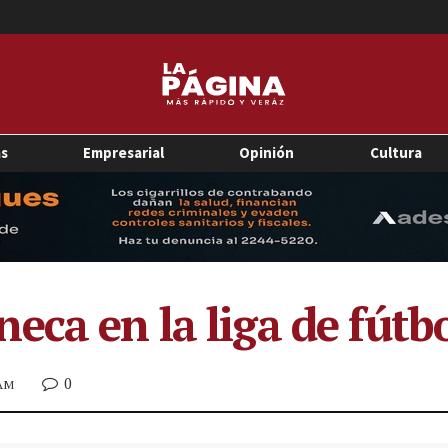
as
Empresarial
Opinión
Cultura
eca en la liga de fútb
0
 AM