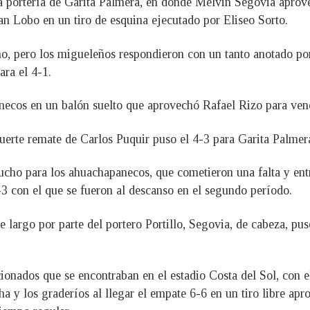
a portería de Garita Palmera, en donde Melvin Segovia aprov
uan Lobo en un tiro de esquina ejecutado por Eliseo Sorto.
, pero los migueleños respondieron con un tanto anotado po
ra el 4-1.
necos en un balón suelto que aprovechó Rafael Rizo para vence
fuerte remate de Carlos Puquir puso el 4-3 para Garita Palmer
cho para los ahuachapanecos, que cometieron una falta y ent
-3 con el que se fueron al descanso en el segundo período.
 largo por parte del portero Portillo, Segovia, de cabeza, puso
ionados que se encontraban en el estadio Costa del Sol, con e
ha y los graderíos al llegar el empate 6-6 en un tiro libre a