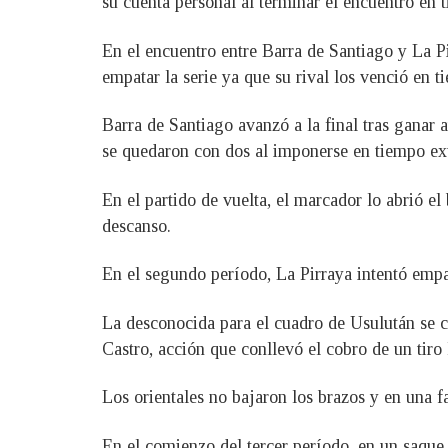
su cuenta personal al terminar el encuentro en 
En el encuentro entre Barra de Santiago y La Pi
empatar la serie ya que su rival los venció en t
Barra de Santiago avanzó a la final tras ganar a
se quedaron con dos al imponerse en tiempo ext
En el partido de vuelta, el marcador lo abrió el
descanso.
En el segundo período, La Pirraya intentó empa
La desconocida para el cuadro de Usulután se c
Castro, acción que conllevó el cobro de un tiro
Los orientales no bajaron los brazos y en una f
En el comienzo del tercer período, en un saque 