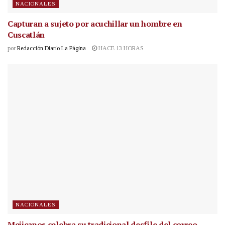
NACIONALES
Capturan a sujeto por acuchillar un hombre en
Cuscatlán
por
Redacción Diario La Página
HACE 13 HORAS
NACIONALES
Mejicanos celebra su tradicional desfile del correo