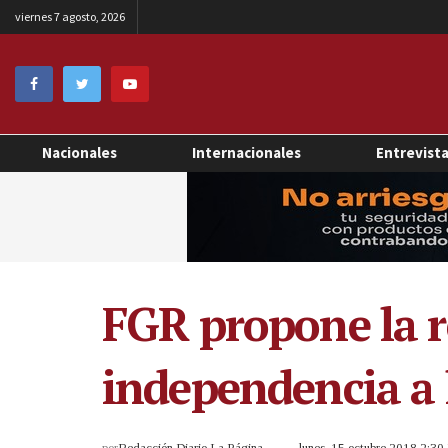
viernes 7 agosto, 2026
Nacionales
Internacionales
Entrevist
FGR propone la r
independencia a 
por
Redacción Diario La Página
lunes, 15 octubre 2018 2:3