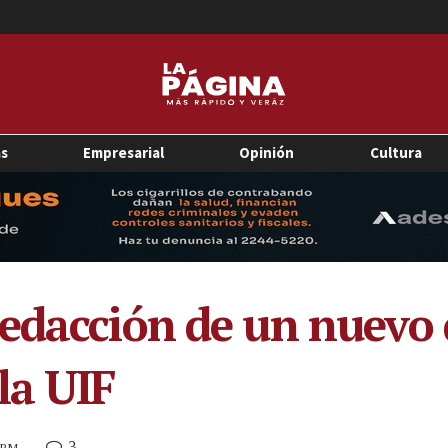
as
Empresarial
Opinión
Cultura
edacción de un nuevo 
la UIF
3
0 PM