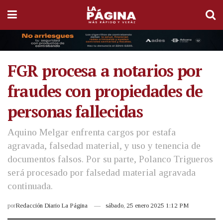
FGR procesa a notarios por
fraudes con propiedades de
personas fallecidas
Aquino Melgar enfrenta cargos por estafa
agravada, falsedad material, y uso y tenencia de
documentos falsos. Por su parte, Polanco Trigueros
será procesado por falsedad material agravada
continuada.
por
Redacción Diario La Página
sábado, 25 enero 2025 1:12 PM