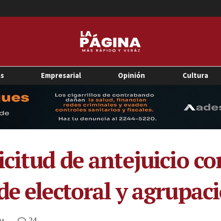
as
Empresarial
Opinión
Cultura
icitud de antejuicio 
e electoral y agrupacio
24
PM