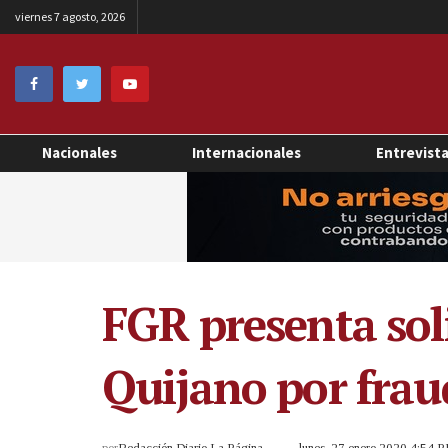
viernes 7 agosto, 2026
Nacionales
Internacionales
Entrevist
FGR presenta sol
Quijano por fraud
por
Redacción Diario La Página
lunes, 27 enero 2020 4:54 