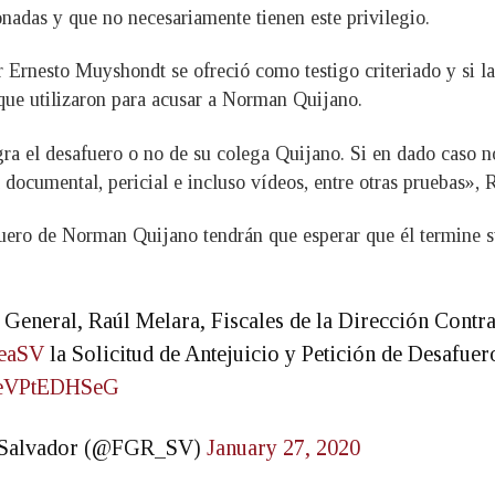
nadas y que no necesariamente tienen este privilegio.
 Ernesto Muyshondt se ofreció como testigo criteriado y si la 
que utilizaron para acusar a Norman Quijano.
gra el desafuero o no de su colega Quijano. Si en dado caso n
ocumental, pericial e incluso vídeos, entre otras pruebas», 
fuero de Norman Quijano tendrán que esperar que él termine s
l General, Raúl Melara, Fiscales de la Dirección Contr
eaSV
la Solicitud de Antejuicio y Petición de Desafue
m/eVPtEDHSeG
El Salvador (@FGR_SV)
January 27, 2020