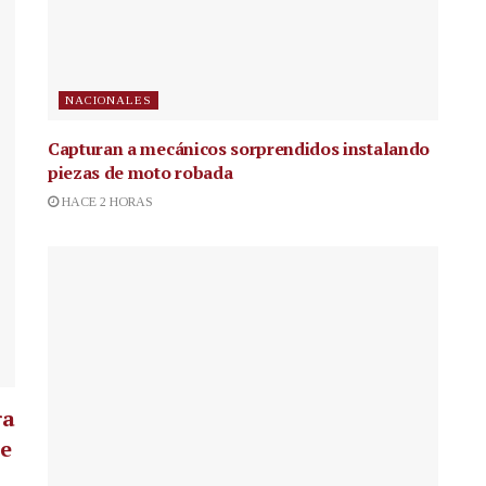
NACIONALES
Capturan a mecánicos sorprendidos instalando
piezas de moto robada
HACE 2 HORAS
ra
te