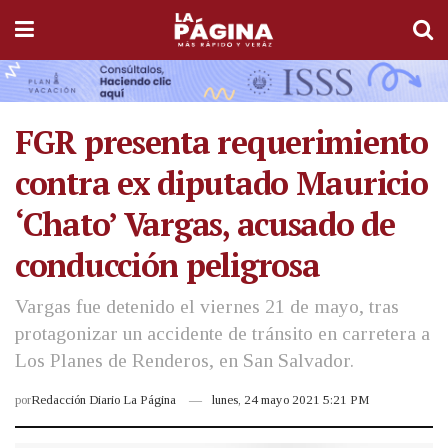
FGR presenta requerimiento
contra ex diputado Mauricio
‘Chato’ Vargas, acusado de
conducción peligrosa
Vargas fue detenido el viernes 21 de mayo, tras
protagonizar un accidente de tránsito en carretera a
Los Planes de Renderos, en San Salvador.
por
Redacción Diario La Página
lunes, 24 mayo 2021 5:21 PM