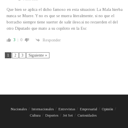
Que bien se aplica el dicho famoso en esta situacion: La Mala hierba
nunca se Muere. Y no es que se muera literalmente, si no que el
borracho siempre tiene suerter de salir ileso,si no recuerden el del
otro Diputado que mato a su copiloto en la Esc
3
0
Responder
1
2
3
Siguiente »
Nacionales
Internacionales
Entrevistas
Empresarial
Opinión
Cultura
Deportes
Jet Set
Curiosidades