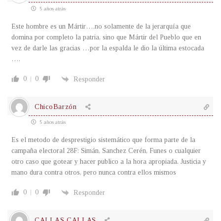
5 años atrás
Este hombre es un Mártir….no solamente de la jerarquía que
domina por completo la patria, sino que Mártir del Pueblo que en
vez de darle las gracias …por la espalda le dio la última estocada
….
0
0
Responder
ChicoBarzón
5 años atrás
Es el metodo de desprestigio sistemático que forma parte de la
campaña electoral 28F: Simán, Sanchez Cerén, Funes o cualquier
otro caso que gotear y hacer publico a la hora apropiada. Justicia y
mano dura contra otros, pero nunca contra ellos mismos
0
0
Responder
CALLAS CALLAS