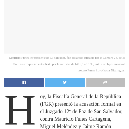
Mauricio Funes, expresidente de El Salvador, fue declarado culpable por la Cámara 2a. de lo
Civil de enriquecimiento ilícito por la cantidad de $419,145.19. junto a su hijo. Previo al
proceso Funes huyó hacia Nicaragua.
H
oy, la Fiscalía General de la República
(FGR) presentó la acusación formal en
el Juzgado 12º de Paz de San Salvador,
contra Mauricio Funes Cartagena,
Miguel Meléndez y Jaime Ramón