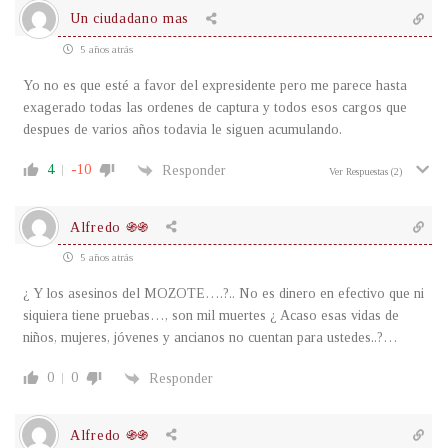
Un ciudadano mas
5 años atrás
Yo no es que esté a favor del expresidente pero me parece hasta
exagerado todas las ordenes de captura y todos esos cargos que
despues de varios años todavia le siguen acumulando.
4
-10
Responder
Ver Respuestas
(2)
Alfredo ֍֍
5 años atrás
¿ Y los asesinos del MOZOTE….?.. No es dinero en efectivo que ni
siquiera tiene pruebas…, son mil muertes ¿ Acaso esas vidas de
niños, mujeres, jóvenes y ancianos no cuentan para ustedes..?…
0
0
Responder
Alfredo ֍֍