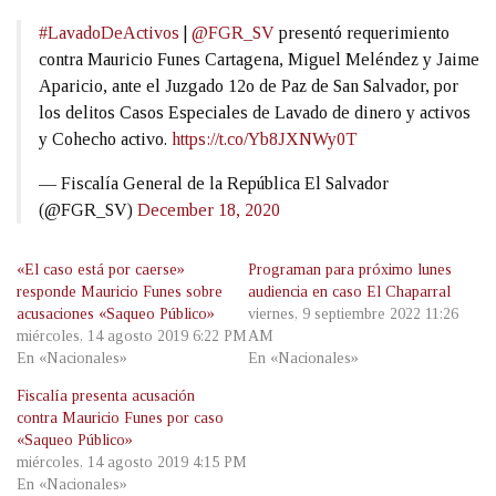
#LavadoDeActivos
|
@FGR_SV
presentó requerimiento
contra Mauricio Funes Cartagena, Miguel Meléndez y Jaime
Aparicio, ante el Juzgado 12o de Paz de San Salvador, por
los delitos Casos Especiales de Lavado de dinero y activos
y Cohecho activo.
https://t.co/Yb8JXNWy0T
— Fiscalía General de la República El Salvador
(@FGR_SV)
December 18, 2020
«El caso está por caerse»
Programan para próximo lunes
responde Mauricio Funes sobre
audiencia en caso El Chaparral
acusaciones «Saqueo Público»
viernes, 9 septiembre 2022 11:26
miércoles, 14 agosto 2019 6:22 PM
AM
En «Nacionales»
En «Nacionales»
Fiscalía presenta acusación
contra Mauricio Funes por caso
«Saqueo Público»
miércoles, 14 agosto 2019 4:15 PM
En «Nacionales»