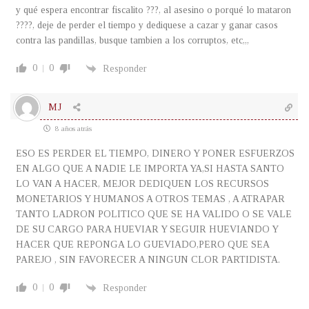
y qué espera encontrar fiscalito ???, al asesino o porqué lo mataron
????, deje de perder el tiempo y dediquese a cazar y ganar casos
contra las pandillas, busque tambien a los corruptos, etc,,,
0
0
Responder
MJ
8 años atrás
ESO ES PERDER EL TIEMPO, DINERO Y PONER ESFUERZOS
EN ALGO QUE A NADIE LE IMPORTA YA,SI HASTA SANTO
LO VAN A HACER, MEJOR DEDIQUEN LOS RECURSOS
MONETARIOS Y HUMANOS A OTROS TEMAS , A ATRAPAR
TANTO LADRON POLITICO QUE SE HA VALIDO O SE VALE
DE SU CARGO PARA HUEVIAR Y SEGUIR HUEVIANDO Y
HACER QUE REPONGA LO GUEVIADO,PERO QUE SEA
PAREJO , SIN FAVORECER A NINGUN CLOR PARTIDISTA.
0
0
Responder