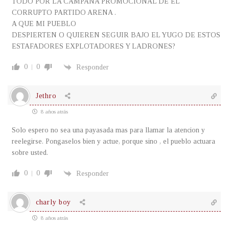
TODO POR LA CAMPAÑA PROMOCIONAL DE EL
CORRUPTO PARTIDO ARENA .
A QUE MI PUEBLO
DESPIERTEN O QUIEREN SEGUIR BAJO EL YUGO DE ESTOS
ESTAFADORES EXPLOTADORES Y LADRONES?
0
0
Responder
Jethro
8 años atrás
Solo espero no sea una payasada mas para llamar la atencion y
reelegirse. Pongaselos bien y actue, porque sino , el pueblo actuara
sobre usted.
0
0
Responder
charly boy
8 años atrás