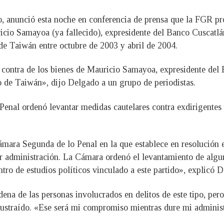
o, anunció esta noche en conferencia de prensa que la FGR pr
io Samayoa (ya fallecido), expresidente del Banco Cuscatlán
de Taiwán entre octubre de 2003 y abril de 2004.
 contra de los bienes de Mauricio Samayoa, expresidente del 
 de Taiwán», dijo Delgado a un grupo de periodistas.
 Penal ordenó levantar medidas cautelares contra exdirigent
ámara Segunda de lo Penal en la que establece en resolución e
rior administración. La Cámara ordenó el levantamiento de alg
entro de estudios políticos vinculado a este partido», explicó 
ena de las personas involucrados en delitos de este tipo, pero
 sustraído. «Ese será mi compromiso mientras dure mi administ