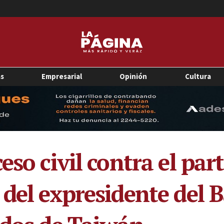
as
Empresarial
Opinión
Cultura
eso civil contra el pa
 del expresidente del 