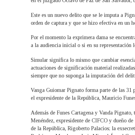
en el juzgado Octavo de Paz de San Salvador, d
Este es un nuevo delito que se le imputa a Pign
orden de captura y que se hizo efectiva en un h
Por el momento la exprimera dama se encuentra 
a la audiencia inicial o si en su representación 
Simular significa lo mismo que cambiar esencia
actuaciones de significación material realizada
siempre que no suponga la imputación del deli
Vanga Guiomar Pignato forma parte de las 31 p
el expresidente de la República, Mauricio Fune
Además de Funes Cartagena y Vanda Pignato, t
Menéndez, expresidente de CIFCO y dueño de CO
de la República, Rigoberto Palacios; la exsecre