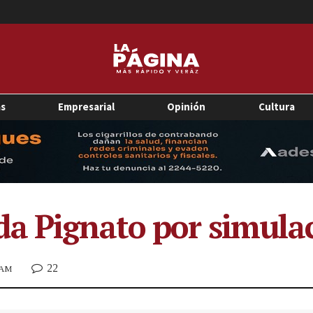
as
Empresarial
Opinión
Cultura
a Pignato por simulac
22
9 AM