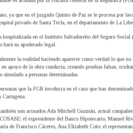
onde es acusada por la Fiscalía General de la República (FGR
ato, ya que en el juzgado Quinto de Paz se le procesa por lava
ospital privado de Santa Tecla, en el departamento de La Libe
hospitalizada en el Instituto Salvadoreño del Seguro Social 
lo hará su apoderado legal.
lmente la realidad haciendo aparecer como verdad lo que no lo
s en apoyo de la obra conducta, creando pruebas falsas, oculta
to simulado a personas determinadas.
ersonas que la FGR involucra en el caso que han denominado
s Cartagena.
ambién son acusados Ada Mitchell Guzmán, actual compañera
SASE; el expresidente del Banco Hipotecario, Manuel Rivera
taria de Francisco Cáceres, Ana Elizabeth Coto; el representa