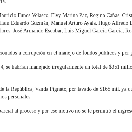
ía.
ricio Funes Velasco, Elvy Marina Paz, Regina Cañas, Cristi
illiam Eduardo Guzmán, Manuel Arturo Ayala, Hugo Alfredo B
lores, José Armando Escobar, Luis Miguel García García, R
cionados a corrupción en el manejo de fondos públicos y por p
4, se habrían manejado irregularmente un total de $351 millon
de la República, Vanda Pignato, por lavado de $165 mil, ya q
mos personales.
rcial al proceso y por ese motivo no se le permitió el ingreso