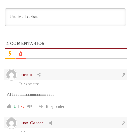
4
COMENTARIOS
memo
2 años atrás
Al finnnnnnnnnnnnnnnnnnn
1
-2
Responder
juan Coreas