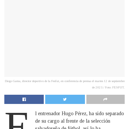
Diogo Gama, director deportivo de la Fesfut, en conferencia de prensa el martes 12 de septiembre
de 2023./ Foto: FESFUT.
E
l entrenador Hugo Pérez, ha sido separado
de su cargo al frente de la selección
salvadoreña de fútbol, así lo ha