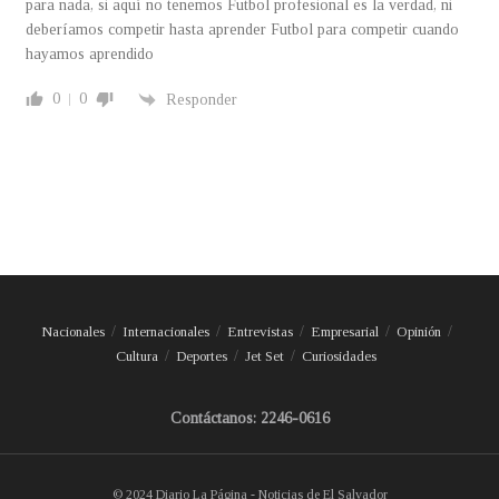
para nada, si aquí no tenemos Futbol profesional es la verdad, ni
deberíamos competir hasta aprender Futbol para competir cuando
hayamos aprendido
0
0
Responder
Nacionales
Internacionales
Entrevistas
Empresarial
Opinión
Cultura
Deportes
Jet Set
Curiosidades
Contáctanos: 2246-0616
© 2024 Diario La Página - Noticias de El Salvador