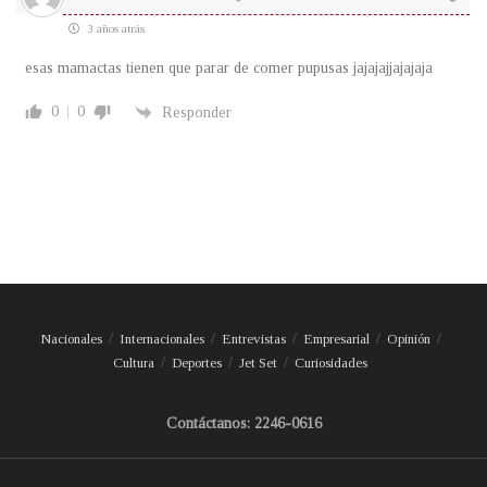
3 años atrás
esas mamactas tienen que parar de comer pupusas jajajajjajajaja
0
0
Responder
Nacionales
Internacionales
Entrevistas
Empresarial
Opinión
Cultura
Deportes
Jet Set
Curiosidades
Contáctanos: 2246-0616