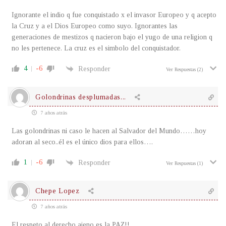
Ignorante el indio q fue conquistado x el invasor Europeo y q acepto
la Cruz y a el Dios Europeo como suyo. Ignorantes las
generaciones de mestizos q nacieron bajo el yugo de una religion q
no les pertenece. La cruz es el simbolo del conquistador.
4
-6
Responder
Ver Respuestas
(2)
Golondrinas desplumadas...
7 años atrás
Las golondrinas ni caso le hacen al Salvador del Mundo……hoy
adoran al seco..él es el único dios para ellos….
1
-6
Responder
Ver Respuestas
(1)
Chepe Lopez
7 años atrás
El respeto al derecho ajeno es la PAZ!!..