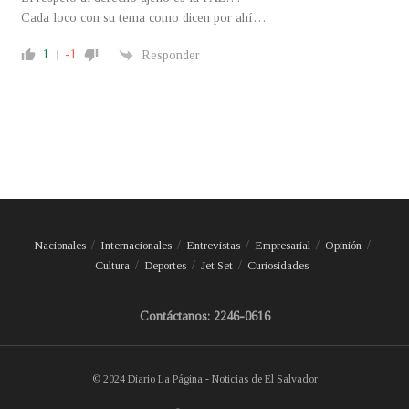
Cada loco con su tema como dicen por ahí…
1
-1
Responder
Nacionales
Internacionales
Entrevistas
Empresarial
Opinión
Cultura
Deportes
Jet Set
Curiosidades
Contáctanos: 2246-0616
© 2024 Diario La Página - Noticias de El Salvador