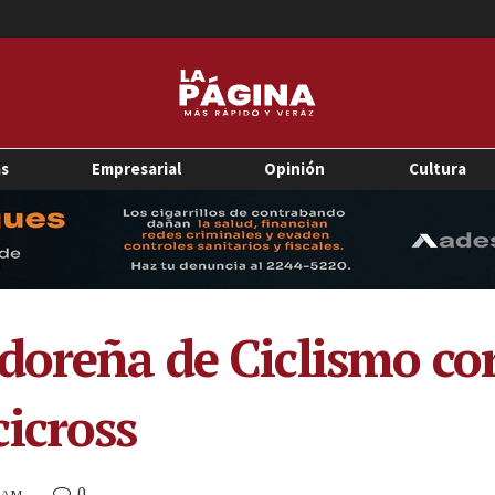
as
Empresarial
Opinión
Cultura
doreña de Ciclismo co
icross
0
6 AM