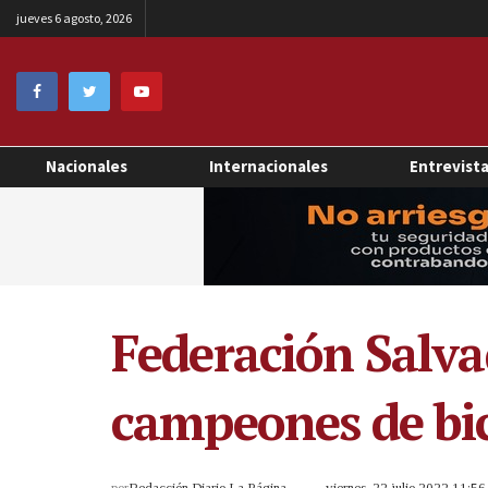
jueves 6 agosto, 2026
Nacionales
Internacionales
Entrevist
Federación Salva
campeones de bic
por
Redacción Diario La Página
viernes, 22 julio 2022 11:5