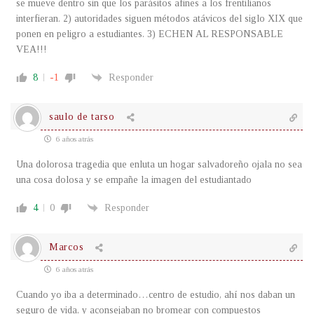
se mueve dentro sin que los parásitos afines a los frentilianos
interfieran. 2) autoridades siguen métodos atávicos del siglo XIX que
ponen en peligro a estudiantes. 3) ECHEN AL RESPONSABLE
VEA!!!
8
-1
Responder
saulo de tarso
6 años atrás
Una dolorosa tragedia que enluta un hogar salvadoreño ojala no sea
una cosa dolosa y se empañe la imagen del estudiantado
4
0
Responder
Marcos
6 años atrás
Cuando yo iba a determinado…centro de estudio, ahí nos daban un
seguro de vida, y aconsejaban no bromear con compuestos