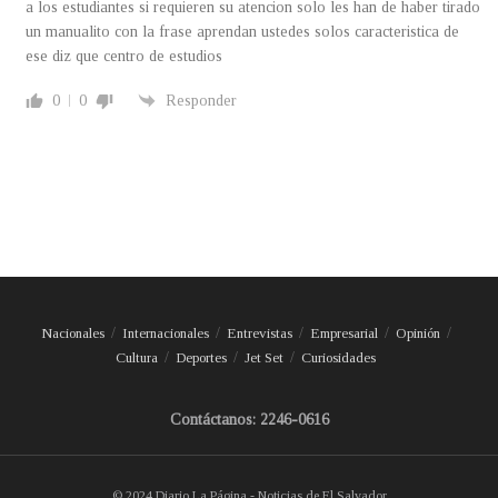
a los estudiantes si requieren su atencion solo les han de haber tirado
un manualito con la frase aprendan ustedes solos caracteristica de
ese diz que centro de estudios
0
0
Responder
Nacionales
Internacionales
Entrevistas
Empresarial
Opinión
Cultura
Deportes
Jet Set
Curiosidades
Contáctanos: 2246-0616
© 2024 Diario La Página - Noticias de El Salvador