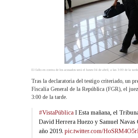
El fallo en contra de los acusados será el lunes 04 de abril, a las 3:00 de la 
Tras la declaratoria del testigo criteriado, un 
Fiscalía General de la República (FGR), el juez 
3:00 de la tarde.
#VistaPública
I Esta mañana, el Tribuna
David Herrera Huezo y Samuel Navas Gó
año 2019.
pic.twitter.com/HoSRM4O5