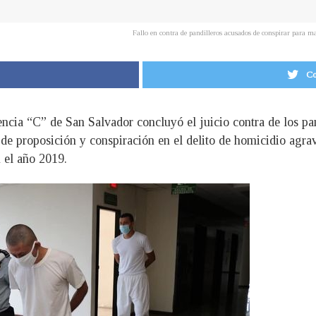
Fallo en contra de pandilleros acusados de conspirar para
Co
encia “C” de San Salvador concluyó el juicio contra de los p
 proposición y conspiración en el delito de homicidio agrava
 el año 2019.