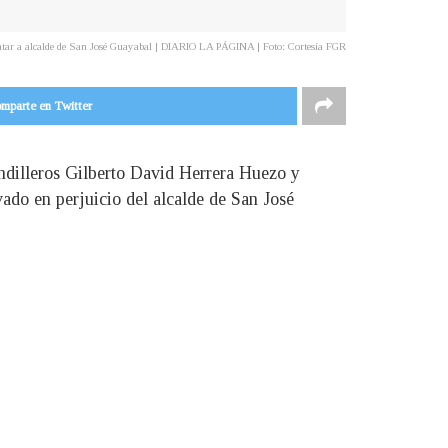
 matar a alcalde de San José Guayabal | DIARIO LA PÁGINA | Foto: Cortesía FGR
mparte en Twitter
andilleros Gilberto David Herrera Huezo y
do en perjuicio del alcalde de San José