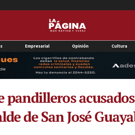
as
Empresarial
Opinión
Cultura
e pandilleros acusados
lde de San José Guayab