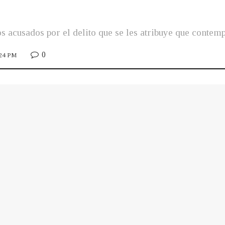
s acusados por el delito que se les atribuye que contemp
0
:24 PM