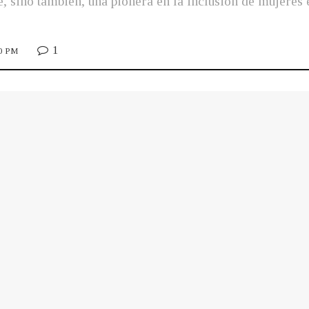
, sino también, una pionera en la inclusión de mujeres 
1
00 PM