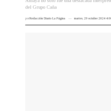
Amaya no solo fue una destacada intérprete
del Grupo Caña
por
Redacción Diario La Página
martes, 29 octubre 2024 4: