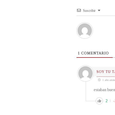
Suscribir
1
COMENTARIO
SOY TU 
1 año atrás
estaban buen
2
-