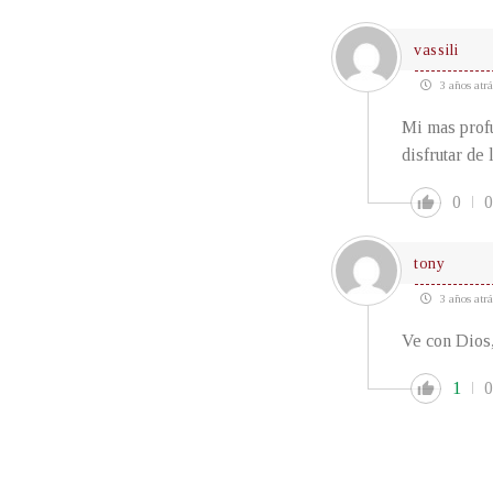
vassili
3 años atrá
Mi mas profu
disfrutar de
0
0
tony
3 años atrá
Ve con Dios,
1
0