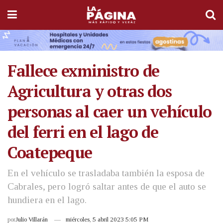
Fallece exministro de
Agricultura y otras dos
personas al caer un vehículo
del ferri en el lago de
Coatepeque
En el vehículo se trasladaba también la esposa de
Cabrales, pero logró saltar antes de que el auto se
hundiera en el lago.
por
Julio Villarán
miércoles, 5 abril 2023 5:05 PM