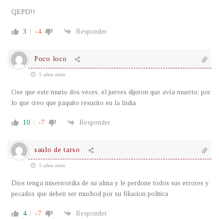
QEPD!!
3
-4
Responder
Poco loco
5 años atrás
Ose que este murio dos veces, el jueves dijeron que avía muerto; por
lo que creo que paquito resucito en la India
10
-7
Responder
saulo de tarso
5 años atrás
Dios tenga misericordia de su alma y le perdone todos sus errores y
pecados que deben ser muchod por su filiacion politica
4
-7
Responder