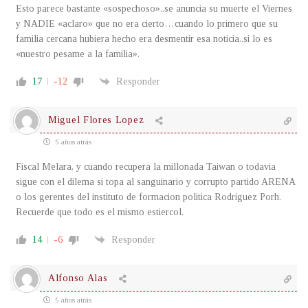
Esto parece bastante «sospechoso»..se anuncia su muerte el Viernes
y NADIE «aclaro» que no era cierto…cuando lo primero que su
familia cercana hubiera hecho era desmentir esa noticia..si lo es
«nuestro pesame a la familia».
17
-12
Responder
Miguel Flores Lopez
5 años atrás
Fiscal Melara, y cuando recupera la millonada Taiwan o todavia
sigue con el dilema si topa al sanguinario y corrupto partido ARENA
o los gerentes del instituto de formacion politica Rodriguez Porh.
Recuerde que todo es el mismo estiercol.
14
-6
Responder
Alfonso Alas
5 años atrás