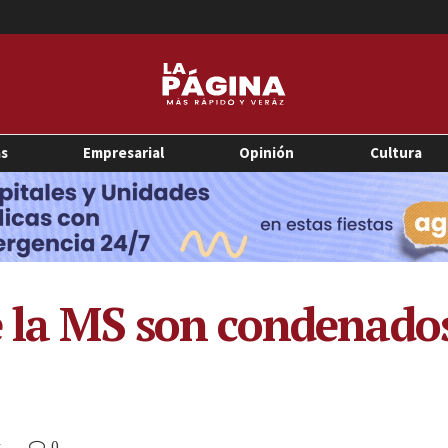
as
Empresarial
Opinión
Cultura
e la MS son condenados
0
M