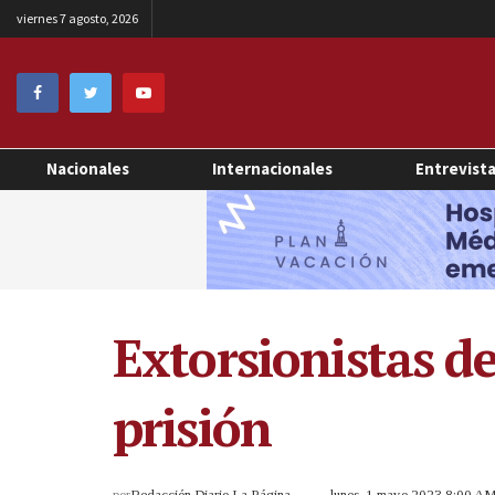
viernes 7 agosto, 2026
Nacionales
Internacionales
Entrevist
Extorsionistas d
prisión
por
Redacción Diario La Página
lunes, 1 mayo 2023 8:00 A