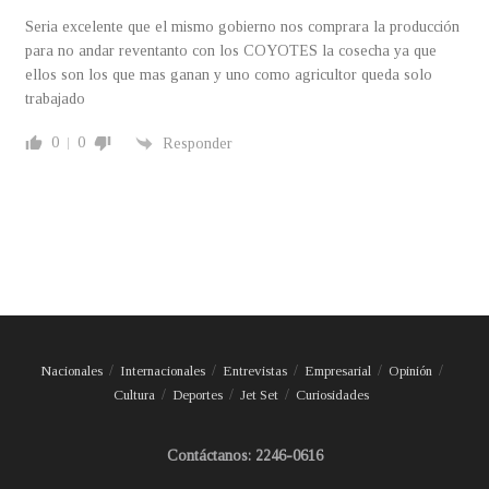
Seria excelente que el mismo gobierno nos comprara la producción
para no andar reventanto con los COYOTES la cosecha ya que
ellos son los que mas ganan y uno como agricultor queda solo
trabajado
0
0
Responder
Nacionales
Internacionales
Entrevistas
Empresarial
Opinión
Cultura
Deportes
Jet Set
Curiosidades
Contáctanos: 2246-0616