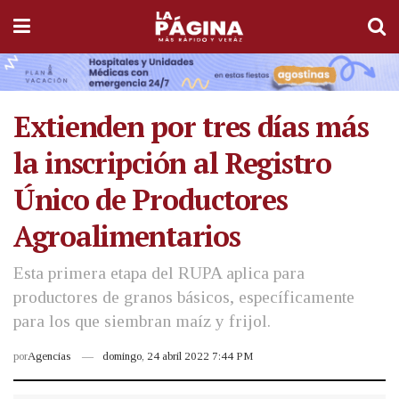
Extienden por tres días más
la inscripción al Registro
Único de Productores
Agroalimentarios
Esta primera etapa del RUPA aplica para
productores de granos básicos, específicamente
para los que siembran maíz y frijol.
por
Agencias
domingo, 24 abril 2022 7:44 PM