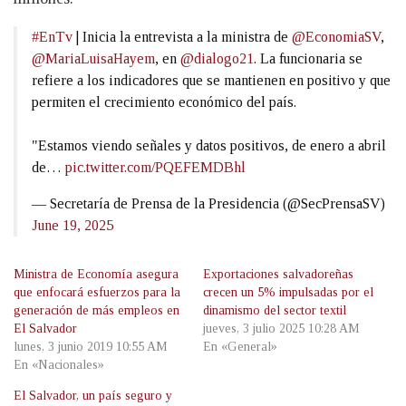
#EnTv
| Inicia la entrevista a la ministra de
@EconomiaSV
,
@MariaLuisaHayem
, en
@dialogo21
. La funcionaria se
refiere a los indicadores que se mantienen en positivo y que
permiten el crecimiento económico del país.
"Estamos viendo señales y datos positivos, de enero a abril
de…
pic.twitter.com/PQEFEMDBhl
— Secretaría de Prensa de la Presidencia (@SecPrensaSV)
June 19, 2025
Ministra de Economía asegura
Exportaciones salvadoreñas
que enfocará esfuerzos para la
crecen un 5% impulsadas por el
generación de más empleos en
dinamismo del sector textil
El Salvador
jueves, 3 julio 2025 10:28 AM
lunes, 3 junio 2019 10:55 AM
En «General»
En «Nacionales»
El Salvador, un país seguro y