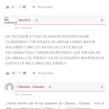
11
0
Responder
roberto1
6 años atrás
SR TACUAZIN Y TOPO SILVADOR USTEDES ESTAN
CORRIENDO CON SUERTE DE ANDAR LIBRES MEJOR
HAGANSE COMO LO HA HECHO LA VILMA DE
ESCOBAR(OTRA CORRUPTA)ENTENDIO QUE SIN HACER
ESCANDALO EL PUEBLO LA VA OLVIDANDO MIENTRAS SE
GASTA LOS MILLONES DEL PUEBLO
18
0
Responder
Chusma...chusma
6 años atrás
¿Saben ustedes que de las opiniones de Chusma…Chusma…solo el
40% son publicadas en La Página …?…¿ Cual Democracia