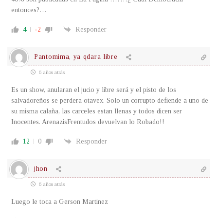
entonces?…
4
-2
Responder
Pantomima, ya qdara libre
6 años atrás
Es un show, anularan el jucio y libre será y el pisto de los
salvadoreños se perdera otavex. Solo un corrupto defiende a uno de
su misma calaña, las carceles estan llenas y todos dicen ser
Inocentes. ArenazisFrentudos devuelvan lo Robado!!
12
0
Responder
jhon
6 años atrás
Luego le toca a Gerson Martinez