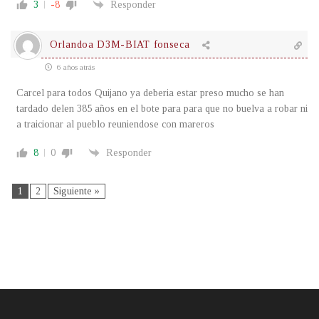
3
-8
Responder
Orlandoa D3M-BIAT fonseca
6 años atrás
Carcel para todos Quijano ya deberia estar preso mucho se han
tardado delen 385 años en el bote para para que no buelva a robar ni
a traicionar al pueblo reuniendose con mareros
8
0
Responder
1
2
Siguiente »