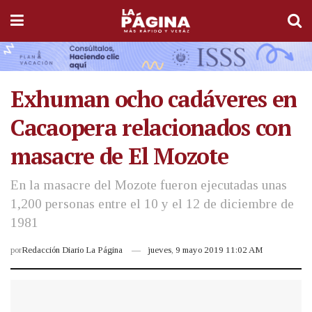
Exhuman ocho cadáveres en
Cacaopera relacionados con
masacre de El Mozote
En la masacre del Mozote fueron ejecutadas unas
1,200 personas entre el 10 y el 12 de diciembre de
1981
por
Redacción Diario La Página
jueves, 9 mayo 2019 11:02 AM