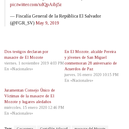
pic.twitter.com/xdQpAibj5z
— Fiscalía General de la República El Salvador
(@FGR_SV)
May 9, 2019
Dos testigos declaran por
En El Mozote, alcalde Pereira
masacre de El Mozote
y jóvenes de San Miguel
viernes, 1 noviembre 2019 4:03 PM
conmemoran 28 aniversario de
En «Nacionales»
Acuerdos de Paz
jueves, 16 enero 2020 10:15 PM
En «Nacionales»
Juramentan Consejo Único de
Víctimas de la masacre de El
Mozote y lugares aledaños
miércoles, 15 enero 2020 12:46 PM
En «Nacionales»
Tags:
Cacaopera
Cantallón Atlacatl
masacre del Mozote