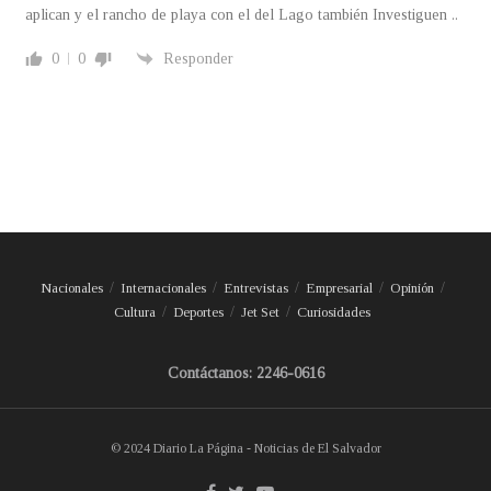
aplican y el rancho de playa con el del Lago también Investiguen ..
0
0
Responder
Nacionales
Internacionales
Entrevistas
Empresarial
Opinión
Cultura
Deportes
Jet Set
Curiosidades
Contáctanos: 2246-0616
© 2024 Diario La Página - Noticias de El Salvador