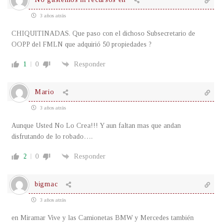
3 años atrás
CHIQUITINADAS. Que paso con el dichoso Subsecretario de
OOPP del FMLN que adquirió 50 propiedades ?
1
0
Responder
Mario
3 años atrás
Aunque Usted No Lo Crea!!! Y aun faltan mas que andan
disfrutando de lo robado….
2
0
Responder
bigmac
3 años atrás
en Miramar Vive y las Camionetas BMW y Mercedes también