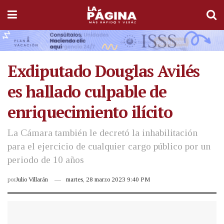
Exdiputado Douglas Avilés
es hallado culpable de
enriquecimiento ilícito
La Cámara también le decretó la inhabilitación
para el ejercicio de cualquier cargo público por un
periodo de 10 años
por
Julio Villarán
martes, 28 marzo 2023 9:40 PM