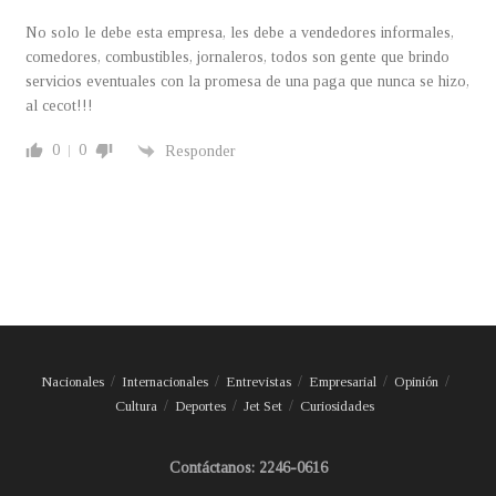
No solo le debe esta empresa, les debe a vendedores informales,
comedores, combustibles, jornaleros, todos son gente que brindo
servicios eventuales con la promesa de una paga que nunca se hizo,
al cecot!!!
0
0
Responder
Nacionales
Internacionales
Entrevistas
Empresarial
Opinión
Cultura
Deportes
Jet Set
Curiosidades
Contáctanos: 2246-0616