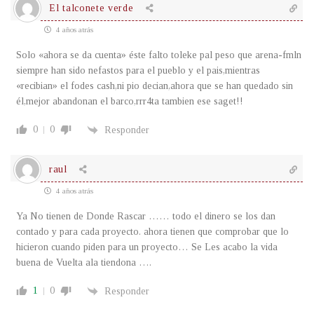
El talconete verde
4 años atrás
Solo «ahora se da cuenta» éste falto toleke pal peso que arena-fmln
siempre han sido nefastos para el pueblo y el pais,mientras
«recibian» el fodes cash,ni pio decian,ahora que se han quedado sin
él,mejor abandonan el barco,rrr4ta tambien ese saget!!
0
0
Responder
raul
4 años atrás
Ya No tienen de Donde Rascar …… todo el dinero se los dan
contado y para cada proyecto. ahora tienen que comprobar que lo
hicieron cuando piden para un proyecto… Se Les acabo la vida
buena de Vuelta ala tiendona ….
1
0
Responder