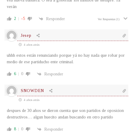
esa nueva bandera. O sea a gobernar los mismos de siempre. Ya
verán
2
-5
Responder
Ver Respuestas
(1)
Jesep
4 años atrás
uhhh estos están renunciando porque yá no hay nada que robar por
medio de ese partiducho ente criminal.
6
0
Responder
SNOWDEN
4 años atrás
despues de 30 años se dieron cuenta que son partidos de oposicion
destructivos… algun huecito andan buscando en otro partido
8
0
Responder