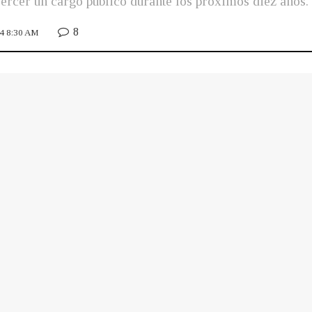
ercer un cargo público durante los próximos diez años.
8
24 8:30 AM