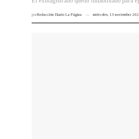
El exmagistrado quedó inhabilitado para ej
por
Redacción Diario La Página
miércoles, 13 noviembre 20