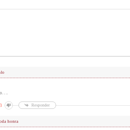
nlo
lo….
3
Responder
toda honra