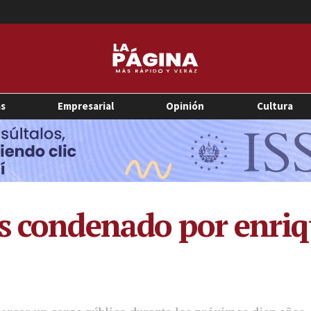
as
Empresarial
Opinión
Cultura
es condenado por enri