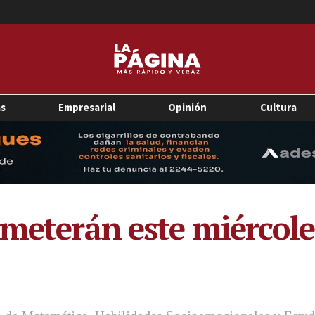
as
Empresarial
Opinión
Cultura
ometerán este miércole