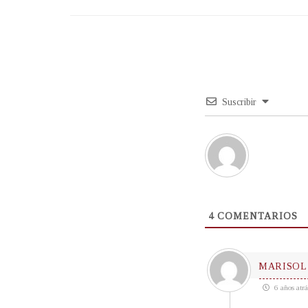
Suscribir
4
COMENTARIOS
MARISOL
6 años atrá