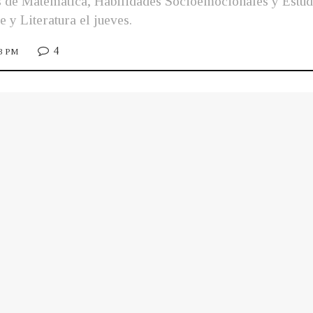
de Matemática, Habilidades Socioemocionales y Estudio
 y Literatura el jueves.
4
13 PM