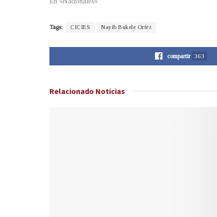
En «Nacionales»
Tags:
CICIES
Nayib Bukele Ortez
compartir
363
Relacionado
Noticias