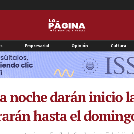
as
Empresarial
Opinión
Cultura
la noche darán inicio la
rarán hasta el doming