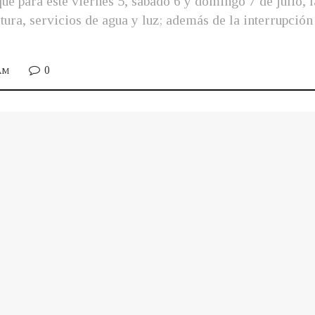
e para este viernes 5, sábado 6 y domingo 7 de julio, la
tura, servicios de agua y luz; además de la interrupció
0
 AM