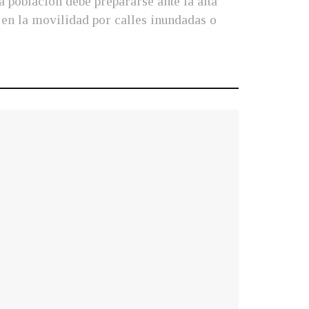
 población debe prepararse ante la alta
n en la movilidad por calles inundadas o