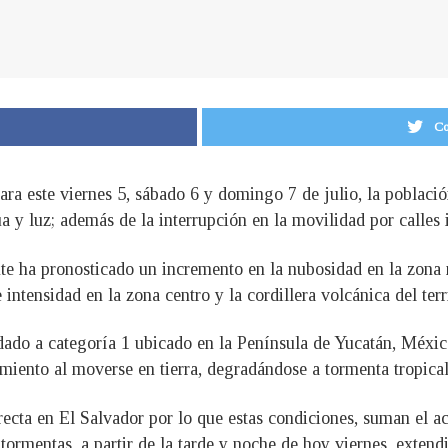
Co
a este viernes 5, sábado 6 y domingo 7 de julio, la población
gua y luz; además de la interrupción en la movilidad por calle
e ha pronosticado un incremento en la nubosidad en la zona nor
 intensidad en la zona centro y la cordillera volcánica del terr
adado a categoría 1 ubicado en la Península de Yucatán, Méxi
miento al moverse en tierra, degradándose a tormenta tropical
recta en El Salvador por lo que estas condiciones, suman el a
tormentas, a partir de la tarde y noche de hoy viernes, extendi