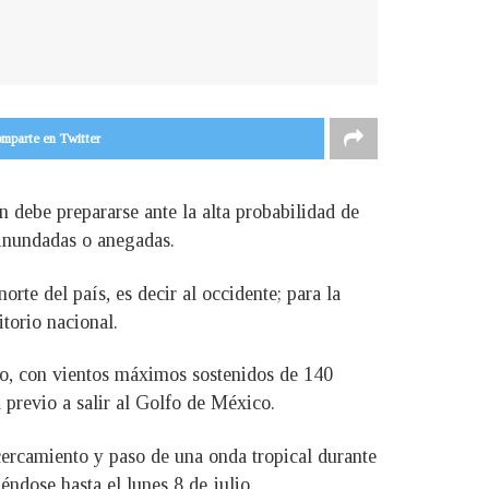
mparte en Twitter
 debe prepararse ante la alta probabilidad de
s inundadas o anegadas.
te del país, es decir al occidente; para la
itorio nacional.
co, con vientos máximos sostenidos de 140
 previo a salir al Golfo de México.
cercamiento y paso de una onda tropical durante
éndose hasta el lunes 8 de julio.