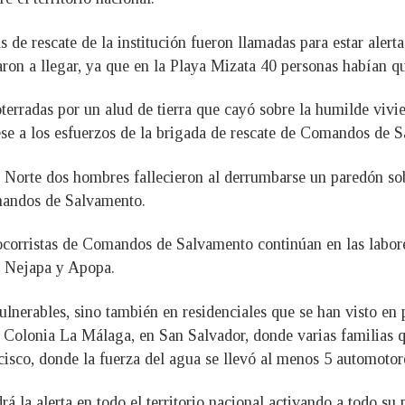
 de rescate de la institución fueron llamadas para estar alert
ron a llegar, ya que en la Playa Mizata 40 personas habían q
terradas por un alud de tierra que cayó sobre la humilde vivien
se a los esfuerzos de la brigada de rescate de Comandos de 
l Norte dos hombres fallecieron al derrumbarse un paredón sob
omandos de Salvamento.
 socorristas de Comandos de Salvamento continúan en las labor
e Nejapa y Apopa.
ulnerables, sino también en residenciales que se han visto en 
la Colonia La Málaga, en San Salvador, donde varias familias q
isco, donde la fuerza del agua se llevó al menos 5 automotore
 alerta en todo el territorio nacional activando a todo su pe