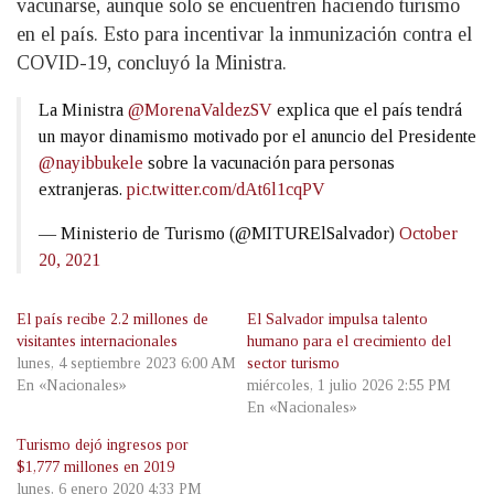
vacunarse, aunque solo se encuentren haciendo turismo
en el país. Esto para incentivar la inmunización contra el
COVID-19, concluyó la Ministra.
La Ministra
@MorenaValdezSV
explica que el país tendrá
un mayor dinamismo motivado por el anuncio del Presidente
@nayibbukele
sobre la vacunación para personas
extranjeras.
pic.twitter.com/dAt6l1cqPV
— Ministerio de Turismo (@MITURElSalvador)
October
20, 2021
El país recibe 2.2 millones de
El Salvador impulsa talento
visitantes internacionales
humano para el crecimiento del
lunes, 4 septiembre 2023 6:00 AM
sector turismo
En «Nacionales»
miércoles, 1 julio 2026 2:55 PM
En «Nacionales»
Turismo dejó ingresos por
$1,777 millones en 2019
lunes, 6 enero 2020 4:33 PM