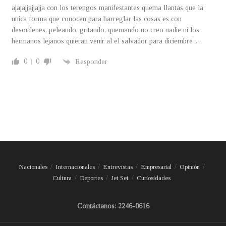
ajajajjajjajja con los terengos manifestantes quema llantas que la
unica forma que conocen para harreglar las cosas es con
desordenes, peleando, gritando, quemando no creo nadie ni los
hermanos lejanos quieran venir al el salvador para diciembre….
0
0
Responder
Nacionales
Internacionales
Entrevistas
Empresarial
Opinión
Cultura
Deportes
Jet Set
Curiosidades
Contáctanos: 2246-0616