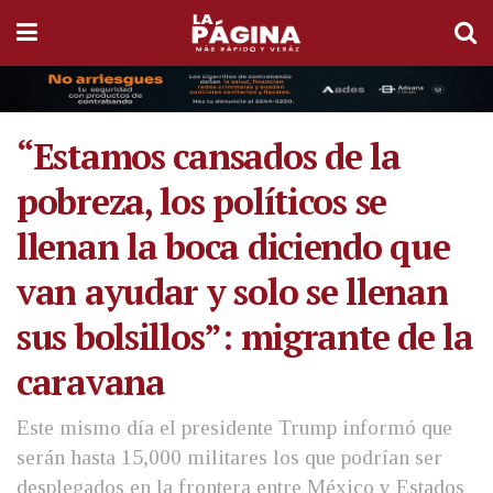
“Estamos cansados de la
pobreza, los políticos se
llenan la boca diciendo que
van ayudar y solo se llenan
sus bolsillos”: migrante de la
caravana
Este mismo día el presidente Trump informó que
serán hasta 15,000 militares los que podrían ser
desplegados en la frontera entre México y Estados