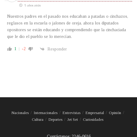
5 años atrás
Nuestros padres en el pasado nos educaban a patadas o cinchazos,
reglasos en la escuela o jalones de oreja, ahora los diputados
opositores se están educando y comprendiendo que la cinchaciada
que le dio el pueblo se lo merecían.
1
-2
Responder
Nacionales
Internacionales
Entrevistas
Empresarial
Opinión
Cultura
Deportes
Jet Set
Curiosidades
Contáctanos: 2246-0616