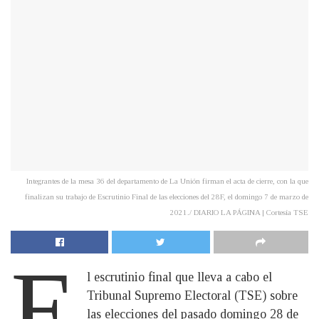
Integrantes de la mesa 36 del departamento de La Unión firman el acta de cierre, con la que
finalizan su trabajo de Escrutinio Final de las elecciones del 28F, el domingo 7 de marzo de
2021./ DIARIO LA PÁGINA | Cortesía TSE
E
l escrutinio final que lleva a cabo el
Tribunal Supremo Electoral (TSE) sobre
las elecciones del pasado domingo 28 de